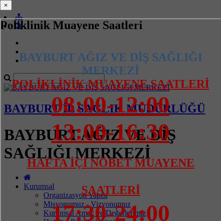
×
×
Poliklinik Muayene Saatleri
BAYBURT AĞIZ VE DİŞ SAĞLIĞI
MERKEZİ
POLİKLİNİK MUAYENE SAATLERİ
08:00-12:00
BAYBURT İL SAĞLIK MÜDÜRLÜĞÜ
13:00-16:30
BAYBURT AĞIZ VE DİŞ
SAĞLIĞI MERKEZİ
HAFTA İÇİ NÖBET MUAYENE
Kurumsal
SAATLERİ
Organizasyon Yapısı
Misyonumuz - Vizyonumuz
17:30-24:00
Kurumsal Amaç ve Değerlerimiz