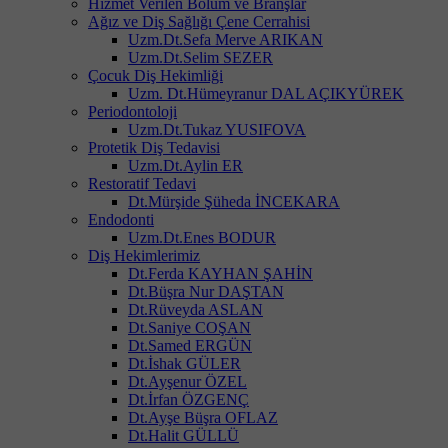
Hizmet Verilen Bölüm ve Branşlar
Ağız ve Diş Sağlığı Çene Cerrahisi
Uzm.Dt.Sefa Merve ARIKAN
Uzm.Dt.Selim SEZER
Çocuk Diş Hekimliği
Uzm. Dt.Hümeyranur DAL AÇIKYÜREK
Periodontoloji
Uzm.Dt.Tukaz YUSIFOVA
Protetik Diş Tedavisi
Uzm.Dt.Aylin ER
Restoratif Tedavi
Dt.Mürşide Şüheda İNCEKARA
Endodonti
Uzm.Dt.Enes BODUR
Diş Hekimlerimiz
Dt.Ferda KAYHAN ŞAHİN
Dt.Büşra Nur DAŞTAN
Dt.Rüveyda ASLAN
Dt.Saniye COŞAN
Dt.Samed ERGÜN
Dt.İshak GÜLER
Dt.Ayşenur ÖZEL
Dt.İrfan ÖZGENÇ
Dt.Ayşe Büşra OFLAZ
Dt.Halit GÜLLÜ