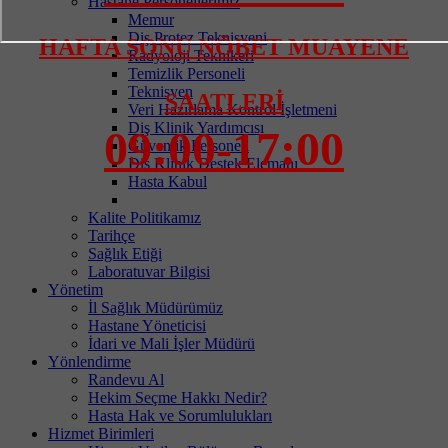
Hastane Personellerimiz
Memur
Diş Protez Teknisyeni
HAFTA SONU NÖBET MUAYENE
Radyoloji Teknikeri
Temizlik Personeli
Teknisyen
SAATLERİ
Veri Hazırlama Kontrol İşletmeni
Diş Klinik Yardımcısı
09:00-17:00
Güvenlik Personeli
Diş Klinik Destek Elemanı
Hasta Kabul
Kalite Politikamız
Tarihçe
Sağlık Etiği
Laboratuvar Bilgisi
Yönetim
İl Sağlık Müdürümüz
Hastane Yöneticisi
İdari ve Mali İşler Müdürü
Yönlendirme
Randevu Al
Hekim Seçme Hakkı Nedir?
Hasta Hak ve Sorumlulukları
Hizmet Birimleri