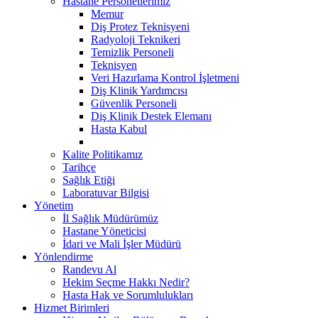
Hastane Personellerimiz
Memur
Diş Protez Teknisyeni
Radyoloji Teknikeri
Temizlik Personeli
Teknisyen
Veri Hazırlama Kontrol İşletmeni
Diş Klinik Yardımcısı
Güvenlik Personeli
Diş Klinik Destek Elemanı
Hasta Kabul
Kalite Politikamız
Tarihçe
Sağlık Etiği
Laboratuvar Bilgisi
Yönetim
İl Sağlık Müdürümüz
Hastane Yöneticisi
İdari ve Mali İşler Müdürü
Yönlendirme
Randevu Al
Hekim Seçme Hakkı Nedir?
Hasta Hak ve Sorumlulukları
Hizmet Birimleri