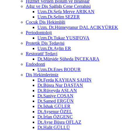
Hizmet Verilen Bölüm ve Branşlar
Ağız ve Diş Sağlığı Çene Cerrahisi
Uzm.Dt.Sefa Merve ARIKAN
Uzm.Dt.Selim SEZER
Çocuk Diş Hekimliği
Uzm. Dt.Hümeyranur DAL AÇIKYÜREK
Periodontoloji
Uzm.Dt.Tukaz YUSIFOVA
Protetik Diş Tedavisi
Uzm.Dt.Aylin ER
Restoratif Tedavi
Dt.Mürşide Şüheda İNCEKARA
Endodonti
Uzm.Dt.Enes BODUR
Diş Hekimlerimiz
Dt.Ferda KAYHAN ŞAHİN
Dt.Büşra Nur DAŞTAN
Dt.Rüveyda ASLAN
Dt.Saniye COŞAN
Dt.Samed ERGÜN
Dt.İshak GÜLER
Dt.Ayşenur ÖZEL
Dt.İrfan ÖZGENÇ
Dt.Ayşe Büşra OFLAZ
Dt.Halit GÜLLÜ