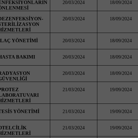
ENFEKSİYONLARIN
20/03/2024
18/09/2024
ÖNLENMESİ
DEZENFEKSİYON-
20/03/2024
18/09/2024
STERİLİZASYON
HİZMETLERİ
İLAÇ YÖNETİMİ
20/03/2024
18/09/2024
HASTA BAKIMI
20/03/2024
18/09/2024
RADYASYON
20/03/2024
18/09/2024
GÜVENLİĞİ
PROTEZ
21/03/2024
19/09/2024
LABORATUVARI
HİZMETLERİ
TESİS YÖNETİMİ
21/03/2024
19/09/2024
OTELCİLİK
21/03/2024
19/09/2024
HİZMETLERİ