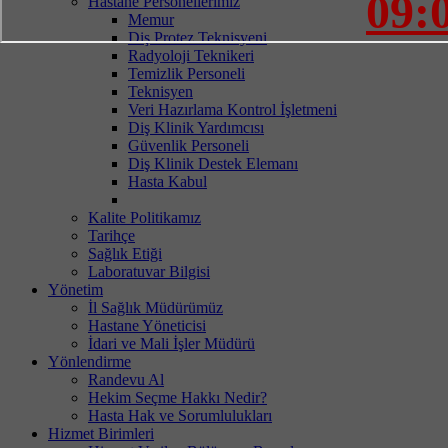
09:
Hastane Personellerimiz
Memur
Diş Protez Teknisyeni
Radyoloji Teknikeri
Temizlik Personeli
Teknisyen
Veri Hazırlama Kontrol İşletmeni
Diş Klinik Yardımcısı
Güvenlik Personeli
Diş Klinik Destek Elemanı
Hasta Kabul
Kalite Politikamız
Tarihçe
Sağlık Etiği
Laboratuvar Bilgisi
Yönetim
İl Sağlık Müdürümüz
Hastane Yöneticisi
İdari ve Mali İşler Müdürü
Yönlendirme
Randevu Al
Hekim Seçme Hakkı Nedir?
Hasta Hak ve Sorumlulukları
Hizmet Birimleri