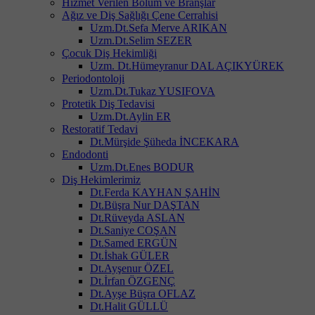
Hizmet Verilen Bölüm ve Branşlar
Ağız ve Diş Sağlığı Çene Cerrahisi
Uzm.Dt.Sefa Merve ARIKAN
Uzm.Dt.Selim SEZER
Çocuk Diş Hekimliği
Uzm. Dt.Hümeyranur DAL AÇIKYÜREK
Periodontoloji
Uzm.Dt.Tukaz YUSIFOVA
Protetik Diş Tedavisi
Uzm.Dt.Aylin ER
Restoratif Tedavi
Dt.Mürşide Şüheda İNCEKARA
Endodonti
Uzm.Dt.Enes BODUR
Diş Hekimlerimiz
Dt.Ferda KAYHAN ŞAHİN
Dt.Büşra Nur DAŞTAN
Dt.Rüveyda ASLAN
Dt.Saniye COŞAN
Dt.Samed ERGÜN
Dt.İshak GÜLER
Dt.Ayşenur ÖZEL
Dt.İrfan ÖZGENÇ
Dt.Ayşe Büşra OFLAZ
Dt.Halit GÜLLÜ