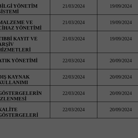
BİLGİ YÖNETİM
21/03/2024
19/09/2024
SİSTEMİ
MALZEME VE
21/03/2024
19/09/2024
CİHAZ YÖNETİMİ
TIBBİ KAYIT VE
21/03/2024
19/09/2024
ARŞİV
HİZMETLERİ
ATIK YÖNETİMİ
22/03/2024
20/09/2024
DIŞ KAYNAK
22/03/2024
20/09/2024
KULLANIMI
GÖSTERGELERİN
22/03/2024
20/09/2024
İZLENMESİ
KALİTE
22/03/2024
20/09/2024
GÖSTERGELERİ