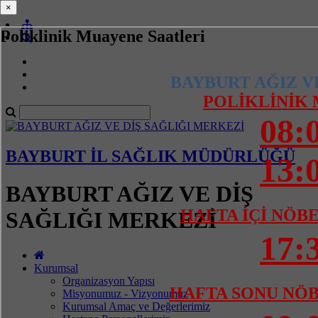
×
×
Poliklinik Muayene Saatleri
BAYBURT AĞIZ V
POLİKLİNİK
08:
BAYBURT İL SAĞLIK MÜDÜRLÜĞÜ
13:
BAYBURT AĞIZ VE DİŞ
HAFTA İÇİ NÖB
SAĞLIĞI MERKEZİ
17:
Kurumsal
Organizasyon Yapısı
HAFTA SONU NÖ
Misyonumuz - Vizyonumuz
Kurumsal Amaç ve Değerlerimiz